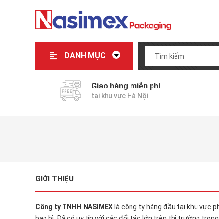
DANH MỤC
NẸP GÓC CARTON
PALLET GIẤY CARTON
THÙNG CARTON
HỘP DUPLEX
Giao hàng miễn phí
tại khu vực Hà Nội
GIỚI THIỆU
Công ty TNHH NASIMEX
là công ty hàng đầu tại khu vực p
bao bì. Đã có uy tín với các đối tác lớn trên thị trường t