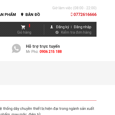
Giờ làm việc (08:00 - 22:00)
0772616666
N PHẨM
BẢN ĐỒ
Đăng ký
Đăng nhập
Giỏ hàng
Kiểm tra đơn hàng
Hỗ trợ trực tuyến
Mr Phú:
0906 215 188
ệ thống dây chuyền thiết bị hiện đại trong ngành sản xuất
 phẩm, may mặc, điện tử....