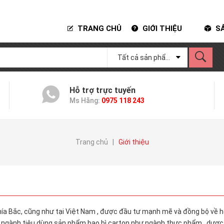
TRANG CHỦ
GIỚI THIỆU
SẢ
Tất cả sản phẩm
Hỗ trợ trực tuyến
Ms Hằng:
0975 118 243
Trang chủ
|
Giới thiệu
hía Bắc, cũng như tại Việt Nam , được đầu tư mạnh mẽ và đồng bộ về h
rong ngành tiêu dùng sản phẩm bao bì carton như ngành thực phẩm , dược