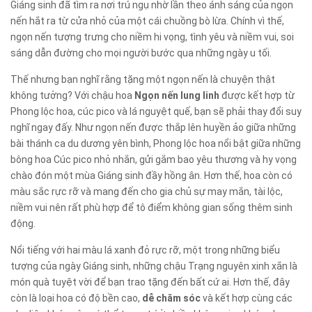
Giáng sinh đã tìm ra nơi trú ngụ nhờ lần theo ánh sáng của ngọn
nến hắt ra từ cửa nhỏ của một cái chuồng bò lừa. Chính vì thế,
ngọn nến tượng trưng cho niềm hi vọng, tình yêu và niềm vui, soi
sáng dẫn đường cho mọi người bước qua những ngày u tối.
Thế nhưng bạn nghĩ rằng tặng một ngọn nến là chuyện thật
không tưởng? Với chậu hoa
Ngọn nến lung linh
được kết hợp từ
Phong lộc hoa, cúc pico và lá nguyệt quế, bạn sẽ phải thay đổi suy
nghĩ ngay đấy. Như ngọn nến được thắp lên huyền ảo giữa những
bài thánh ca du dương yên bình, Phong lộc hoa nổi bật giữa những
bông hoa Cúc pico nhỏ nhắn, gửi gắm bao yêu thương và hy vọng
chào đón một mùa Giáng sinh đầy hồng ân. Hơn thế, hoa còn có
màu sắc rực rỡ và mang đến cho gia chủ sự may mắn, tài lộc,
niềm vui nên rất phù hợp để tô điểm không gian sống thêm sinh
động.
Nổi tiếng với hai màu lá xanh đỏ rực rỡ, một trong những biểu
tượng của ngày Giáng sinh, những chậu Trạng nguyên xinh xắn là
món quà tuyệt vời để bạn trao tặng đến bất cứ ai. Hơn thế, đây
còn là loại hoa có độ bền cao,
dễ chăm sóc
và kết hợp cùng các